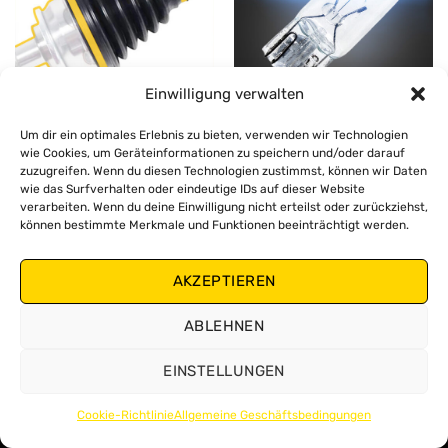
Einwilligung verwalten
GELENKMANSCHETTE
KLEINE GLÜHBIRNEN
Um dir ein optimales Erlebnis zu bieten, verwenden wir Technologien
wie Cookies, um Geräteinformationen zu speichern und/oder darauf
zuzugreifen. Wenn du diesen Technologien zustimmst, können wir Daten
wie das Surfverhalten oder eindeutige IDs auf dieser Website
verarbeiten. Wenn du deine Einwilligung nicht erteilst oder zurückziehst,
können bestimmte Merkmale und Funktionen beeinträchtigt werden.
AKZEPTIEREN
ZÜNDKERZEN
ABLEHNEN
EINSTELLUNGEN
Cookie-Richtlinie
Allgemeine Geschäftsbedingungen
Copyright 2026 ©
Zollex
Terms and Conditions
Cookies Policy
Privacy Policy