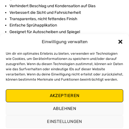
Verhindert Beschlag und Kondensation auf Glas
Verbessert die Sicht und Fahrsicherheit
Transparentes, nicht fettendes Finish
Einfache Sprühapplikation
Geeignet für Autoscheiben und Spiegel
Einwilligung verwalten
ANWENDUNG:
Reinigen und trocknen Sie die Glasoberfläche vor der
Um dir ein optimales Erlebnis zu bieten, verwenden wir Technologien
Anwendung gründlich.
wie Cookies, um Geräteinformationen zu speichern und/oder darauf
zuzugreifen. Wenn du diesen Technologien zustimmst, können wir Daten
Schütteln Sie die Dose gut.
wie das Surfverhalten oder eindeutige IDs auf dieser Website
Sprühen Sie eine kleine Menge gleichmäßig aus einer
verarbeiten. Wenn du deine Einwilligung nicht erteilst oder zurückziehst,
Entfernung von 15–20 cm auf das Glas.
können bestimmte Merkmale und Funktionen beeinträchtigt werden.
Verteilen Sie das Produkt mit einem sauberen, trockenen
Mikrofasertuch.
AKZEPTIEREN
Kurz antrocknen lassen und anschließend die Oberfläche
polieren, bis sie vollständig klar und streifenfrei ist.
Nicht abspülen. Bei Bedarf erneut auftragen, um den Anti-
ABLEHNEN
Beschlag-Schutz aufrechtzuerhalten.
EINSTELLUNGEN