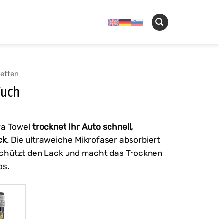
ietten
Tuch
ra Towel
trocknet Ihr Auto schnell,
ck
. Die ultraweiche Mikrofaser absorbiert
hützt den Lack und macht das Trocknen
os.