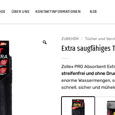
OGE
ÜBER UNS
KONTAKTINFORMATIONEN
B2B
ZUBEHÖR
/
Tücher und Serv
Zoom
Extra saugfähiges 
Zollex PRO Absorbent Ext
streifenfrei und ohne Dru
enorme Wassermengen, sc
schnell, sicher und mühel