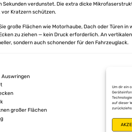
on Sekunden verdunstet. Die extra dicke Mikrofaserstr
 vor Kratzern schützen.
e große Flächen wie Motorhaube, Dach oder Türen in w
cken zu ziehen — kein Druck erforderlich. An vertikalen
neller, sondern auch schonender für den Fahrzeuglack.
 Auswringen
st
Um dir ein 
Geräteinfor
lecken
Technologie
ck
auf dieser W
zurückziehs
knen großer Flächen
ng
AKZE