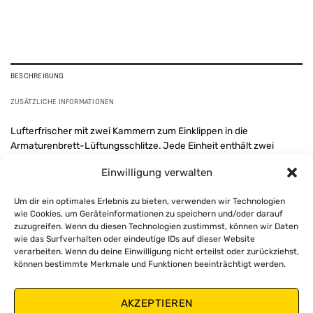
BESCHREIBUNG
ZUSÄTZLICHE INFORMATIONEN
Lufterfrischer mit zwei Kammern zum Einklippen in die
Armaturenbrett-Lüftungsschlitze. Jede Einheit enthält zwei
aufeinander abgestimmte Düfte in einem Gehäuse und erzeugt so
Einwilligung verwalten
eine einzigartige und ausgewogene Duftkombination. Der
Luftstrom durch die Lüftungsschlitze verteilt den Duft
Um dir ein optimales Erlebnis zu bieten, verwenden wir Technologien
gleichmäßig im Fahrzeuginnenraum und sorgt für einen
wie Cookies, um Geräteinformationen zu speichern und/oder darauf
anhaltenden und konstanten Geruch. Das kompakte Design passt
zuzugreifen. Wenn du diesen Technologien zustimmst, können wir Daten
unauffällig an jeden Lüftungsschlitz, ohne die Sicht oder die
wie das Surfverhalten oder eindeutige IDs auf dieser Website
Bedienelemente zu beeinträchtigen. Erhältlich in 5 Doppelduft-
verarbeiten. Wenn du deine Einwilligung nicht erteilst oder zurückziehst,
Kombinationen:
können bestimmte Merkmale und Funktionen beeinträchtigt werden.
New Car
Strawberry
Linen +
Cherry +
Cranberry
AKZEPTIEREN
+ Ocean
+ Lemon
Lavender
Vanilla
+ Cookies