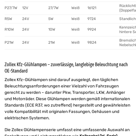
Rücklich
P27/7W
12V
27/7W
Weiß
16121
(Doppelf
R5W
24V
5W
Weiß
9724
Standlich
Kennzeic
R10W
24V
10W
Weiß
9924
hintere S
Bremslich
P21W
24V
21W
Weiß
9824
Nebelsch
Zollex Kfz-Glühlampen – zuverlässige, langlebige Beleuchtung nach
OE-Standard
Zollex Kfz-Glühlampen sind darauf ausgelegt, den täglichen
Beleuchtungsanforderungen einer Vielzahl von Fahrzeugen
gerecht zu werden – darunter Pkw, Transporter, LKW, Anhänger
und Motorräder. Diese Glühlampen werden gemäß internationalen
Standards (ECE R37, wo zutreffend) hergestellt und gewährleisten
volle Kompatibilität mit originalen Fassungen, Gehäusen und
elektrischen Systemen.
Die Zollex Glühlampenserie umfasst eine umfassende Auswahl an
Sockeltypen und Leistungsstärken wie
Keilsockel (W-Serie)
,