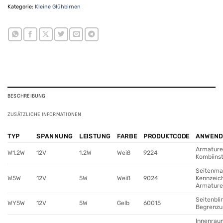
Kategorie:
Kleine Glühbirnen
BESCHREIBUNG
ZUSÄTZLICHE INFORMATIONEN
TYP
SPANNUNG
LEISTUNG
FARBE
PRODUKTCODE
ANWEN
Armature
W1.2W
12V
1.2W
Weiß
9224
Kombiins
Seitenma
W5W
12V
5W
Weiß
9024
Kennzeic
Armature
Seitenbli
WY5W
12V
5W
Gelb
60015
Begrenzu
Innenrau