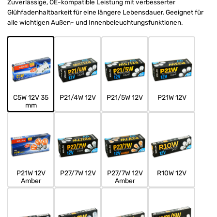
Zuverlässige, OE-kompatible Leistung mit verbesserter
Glühfadenhaltbarkeit für eine längere Lebensdauer. Geeignet für
alle wichtigen Außen- und Innenbeleuchtungsfunktionen.
C5W 12V 35
P21/4W 12V
P21/5W 12V
P21W 12V
mm
P21W 12V
P27/7W 12V
P27/7W 12V
R10W 12V
Amber
Amber