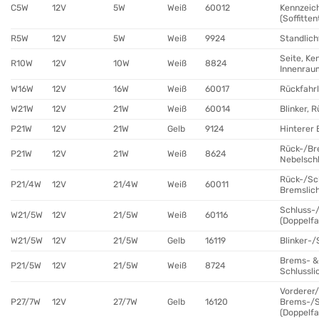
C5W
12V
5W
Weiß
60012
Kennzeic
(Soffitten
R5W
12V
5W
Weiß
9924
Standlich
Seite, Ke
R10W
12V
10W
Weiß
8824
Innenrau
W16W
12V
16W
Weiß
60017
Rückfahrl
W21W
12V
21W
Weiß
60014
Blinker, 
P21W
12V
21W
Gelb
9124
Hinterer 
Rück-/Br
P21W
12V
21W
Weiß
8624
Nebelsch
Rück-/Sc
P21/4W
12V
21/4W
Weiß
60011
Bremslic
Schluss-
W21/5W
12V
21/5W
Weiß
60116
(Doppelf
W21/5W
12V
21/5W
Gelb
16119
Blinker-/
Brems- &
P21/5W
12V
21/5W
Weiß
8724
Schlussli
Vorderer/
P27/7W
12V
27/7W
Gelb
16120
Brems-/S
(Doppelf