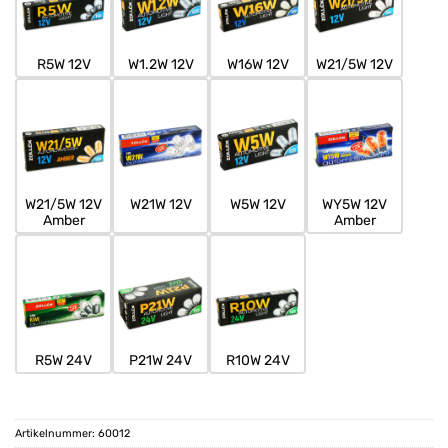
R5W 12V
W1.2W 12V
W16W 12V
W21/5W 12V
W21/5W 12V
W21W 12V
W5W 12V
WY5W 12V
Amber
Amber
R5W 24V
P21W 24V
R10W 24V
Artikelnummer:
60012