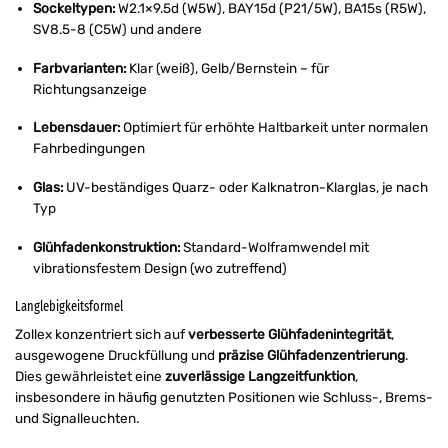
Sockeltypen:
W2.1×9.5d (W5W), BAY15d (P21/5W), BA15s (R5W),
SV8.5-8 (C5W) und andere
Farbvarianten:
Klar (weiß), Gelb/Bernstein – für
Richtungsanzeige
Lebensdauer:
Optimiert für erhöhte Haltbarkeit unter normalen
Fahrbedingungen
Glas:
UV-beständiges Quarz- oder Kalknatron-Klarglas, je nach
Typ
Glühfadenkonstruktion:
Standard-Wolframwendel mit
vibrationsfestem Design (wo zutreffend)
Langlebigkeitsformel
Zollex konzentriert sich auf
verbesserte Glühfadenintegrität
,
ausgewogene Druckfüllung und
präzise Glühfadenzentrierung
.
Dies gewährleistet eine
zuverlässige Langzeitfunktion
,
insbesondere in häufig genutzten Positionen wie Schluss-, Brems-
und Signalleuchten.