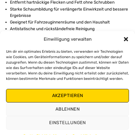
Entfernt hartnäckige Flecken und Fett ohne Schrubben
Starke Schaumbildung für verlängerte Einwirkzeit und bessere
Ergebnisse
Geeignet für Fahrzeuginnenräume und den Haushalt
Antistatische und rückständefreie Reinigung
Einwilligung verwalten
ANWENDUNG:
Vor Gebrauch gut schütteln.
Um dir ein optimales Erlebnis zu bieten, verwenden wir Technologien
wie Cookies, um Geräteinformationen zu speichern und/oder darauf
Gleichmäßig aus 15–20 cm Entfernung aufspritzen.
zuzugreifen. Wenn du diesen Technologien zustimmst, können wir Daten
Schaum 20–30 Sekunden einwirken lassen.
wie das Surfverhalten oder eindeutige IDs auf dieser Website
Mit einem Schwamm oder einer Bürste bearbeiten.
verarbeiten. Wenn du deine Einwilligung nicht erteilst oder zurückziehst,
Gründlich mit einem sauberen Mikrofasertuch abwischen.
können bestimmte Merkmale und Funktionen beeinträchtigt werden.
Bei starker Verschmutzung Anwendung wiederholen.
AKZEPTIEREN
Vorsichtsmaßnahme:
Vor der vollständigen Anwendung immer an einer unauffälligen
Stelle auf Farbechtheit testen. Nicht auf Wildleder oder nicht
ABLEHNEN
waschbaren Oberflächen verwenden.
EINSTELLUNGEN